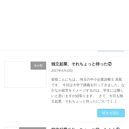
皆様おはようございます。埼玉の中小企業診断
士 高島でございます。 今日はすがすがしい春
の陽気ですね。 さて、本日のテーマは国の施策
についてです。 国の施策というと、「補助金」
とか「助成金」とか「優遇税制」というのが頭
に浮 […]
続きを読む
独立起業、それちょっと待った②
未分類
2017年4月13日
皆様こんにちは。 埼玉の中小企業診断士 高島
です。 今日は大学で講義を行ってきました。な
かなか経営をイメージするのは、学生には難し
いと思いますが頑張ります。 さて、今日も独
立起業、それちょっと待ったについて […]
続きを読む