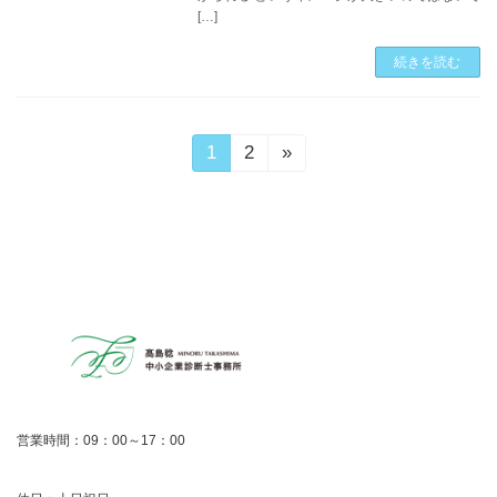
[…]
続きを読む
投
固
1
固
2
»
定
定
稿
ペ
ペ
ー
ー
の
ジ
ジ
ペ
ー
ジ
送
営業時間：09：00～17：00
り